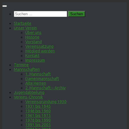
Zum
Inhalt
Suchen
springen
nach:
Startseite
Unser Verein
Über uns
Historie
Vorstand
Vereinssatzung
Mitglied werden
Kontakt
Impressum
Termine
Mannschaften
1. Mannschaft
Damenmannschaft
Alte Herren
2. Mannschaft – Archiv
Jugendabteilung
Vereins-Chronik
Vereinsgründung 1930
1931 bis 1945
1946 bis 1960
1961 bis 1975
1976 bis 1990
1991 bis 2005