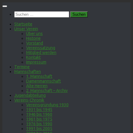
Zum
Inhalt
Suchen
springen
nach:
Startseite
Unser Verein
Über uns
Historie
Vorstand
Vereinssatzung
Mitglied werden
Kontakt
Impressum
Termine
Mannschaften
1. Mannschaft
Damenmannschaft
Alte Herren
2. Mannschaft – Archiv
Jugendabteilung
Vereins-Chronik
Vereinsgründung 1930
1931 bis 1945
1946 bis 1960
1961 bis 1975
1976 bis 1990
1991 bis 2005