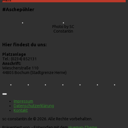
#Aschepöhler
Photo by SC
Constantin
Hier findest du uns:
Platzanlage
Tel.: (0234) 852131
Anschrift:
Wiescherstraße 110
44805 Bochum (Stadtgrenze Herne)
Impressum
Datenschutzerklärung
Kontakt
sc-constantin.de © 2026. Alle Rechte vorbehalten.
Präsentiert von
- Entworfen mit dem
Hueman-Theme