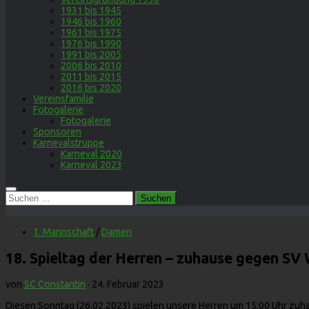
1931 bis 1945
1946 bis 1960
1961 bis 1975
1976 bis 1990
1991 bis 2005
2006 bis 2010
2011 bis 2015
2016 bis 2020
Vereinsfamilie
Fotogalerie
Fotogalerie
Sponsoren
Karnevalstruppe
Karneval 2020
Karneval 2023
Suchen
nach:
1. Mannschaft
/
Damen
18. Spieltag der Herren – zuhause gegen SV 
von
SC Constantin
·
24. Februar 2023
Diesen Sonntag (26.02.2023) spielen unsere Herren um 15:00 Uhr zuh