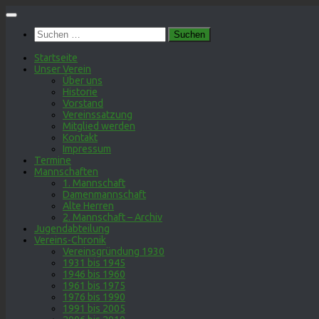
Zum
Inhalt
Suchen
springen
nach:
Startseite
Unser Verein
Über uns
Historie
Vorstand
Vereinssatzung
Mitglied werden
Kontakt
Impressum
Termine
Mannschaften
1. Mannschaft
Damenmannschaft
Alte Herren
2. Mannschaft – Archiv
Jugendabteilung
Vereins-Chronik
Vereinsgründung 1930
1931 bis 1945
1946 bis 1960
1961 bis 1975
1976 bis 1990
1991 bis 2005