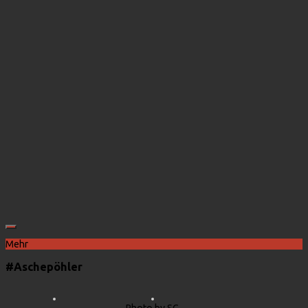
Mehr
#Aschepöhler
Photo by SC