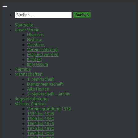
Zum
Inhalt
Suchen
springen
nach:
Startseite
Unser Verein
Über uns
Historie
Vorstand
Vereinssatzung
Mitglied werden
Kontakt
Impressum
Termine
Mannschaften
1. Mannschaft
Damenmannschaft
Alte Herren
2. Mannschaft – Archiv
Jugendabteilung
Vereins-Chronik
Vereinsgründung 1930
1931 bis 1945
1946 bis 1960
1961 bis 1975
1976 bis 1990
1991 bis 2005