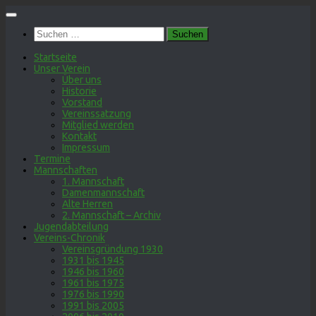
Zum
Inhalt
Suchen
springen
nach:
Startseite
Unser Verein
Über uns
Historie
Vorstand
Vereinssatzung
Mitglied werden
Kontakt
Impressum
Termine
Mannschaften
1. Mannschaft
Damenmannschaft
Alte Herren
2. Mannschaft – Archiv
Jugendabteilung
Vereins-Chronik
Vereinsgründung 1930
1931 bis 1945
1946 bis 1960
1961 bis 1975
1976 bis 1990
1991 bis 2005