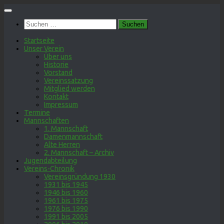
Zum
Inhalt
Suchen
springen
nach:
Startseite
Unser Verein
Über uns
Historie
Vorstand
Vereinssatzung
Mitglied werden
Kontakt
Impressum
Termine
Mannschaften
1. Mannschaft
Damenmannschaft
Alte Herren
2. Mannschaft – Archiv
Jugendabteilung
Vereins-Chronik
Vereinsgründung 1930
1931 bis 1945
1946 bis 1960
1961 bis 1975
1976 bis 1990
1991 bis 2005