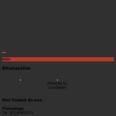
Mehr
#Aschepöhler
Photo by SC
Constantin
Hier findest du uns:
Platzanlage
Tel.: (0234) 852131