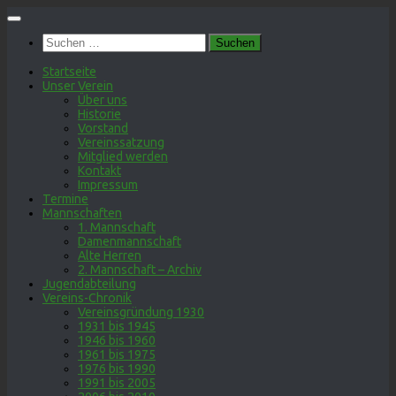
Zum
Inhalt
Suchen
springen
nach:
Startseite
Unser Verein
Über uns
Historie
Vorstand
Vereinssatzung
Mitglied werden
Kontakt
Impressum
Termine
Mannschaften
1. Mannschaft
Damenmannschaft
Alte Herren
2. Mannschaft – Archiv
Jugendabteilung
Vereins-Chronik
Vereinsgründung 1930
1931 bis 1945
1946 bis 1960
1961 bis 1975
1976 bis 1990
1991 bis 2005