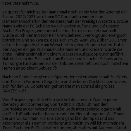
liebe Vereinsfamilie,
es grenzt für mich selber manchmal noch an ein Wunder. Aber ab der
Saison 2022/2023 wird beim SC Constantin wieder eine
Damenmannschaft in der Meisterschaft der Kreisliga A starten. Große
Namen wie der FC Schalke 04 e.V. warten auf uns und auf unsere
Asche. Ein Projekt, welches ich selber für nicht umsetzbar hielt,
wurde durch den Initiator Ralf Grehl liebevoll verfolgt und energisch
betrieben. Und so kam es, dass sich am 29. April 2022 über 20 Damen
auf der heiligen Asche am Wiescherberg eingefunden haben. Unter
den Augen einiger Zuschauer, Ehemännern und Kindern wurde die
erste Trainingseinheit mit einem lockeren Aufgalopp durchgeführt.
Natürlich kam der Ball auch zum Einsatz und mancher Schuss aufs
Tor sorgte für Staunen auf der Tribüne, denn fehlt es doch manchem
Herren an so einem Schuss 😉
Nach der Einheit sorgten die Spieler der ersten Mannschaft für Speis
und Trank in Form von Gegrilltem und leckeren Cocktails und wie es
sich für den SC Constantin gehört trat man schnell als großes
GANZES auf !
Vom Ehrgeiz gepackt treffen sich seitdem unsere Damen jeden
Dienstag und Donnerstag von 19.00 bis 20.30 Uhr auf dem
Sportplatz an der Wiescherstraße. Jede Interessierte, egal ob mit
großer fußballerischer Karriere oder die Neuanfängerin – ALLE sind
bei uns willkommen. Für uns steht ganz klar der Spaß und das
Miteinander als Team im Vordergrund. Natürlich will ich mit meinem
Team Euch den Fußball näher bringen, aber alles mit Augenmaß und