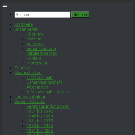
Zum
Inhalt
Suchen
springen
nach:
Startseite
Unser Verein
Über uns
Historie
Vorstand
Vereinssatzung
Mitglied werden
Kontakt
Impressum
Termine
Mannschaften
1. Mannschaft
Damenmannschaft
Alte Herren
2. Mannschaft – Archiv
Jugendabteilung
Vereins-Chronik
Vereinsgründung 1930
1931 bis 1945
1946 bis 1960
1961 bis 1975
1976 bis 1990
1991 bis 2005