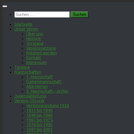
Zum
Inhalt
Suchen
springen
nach:
Startseite
Unser Verein
Über uns
Historie
Vorstand
Vereinssatzung
Mitglied werden
Kontakt
Impressum
Termine
Mannschaften
1. Mannschaft
Damenmannschaft
Alte Herren
2. Mannschaft – Archiv
Jugendabteilung
Vereins-Chronik
Vereinsgründung 1930
1931 bis 1945
1946 bis 1960
1961 bis 1975
1976 bis 1990
1991 bis 2005