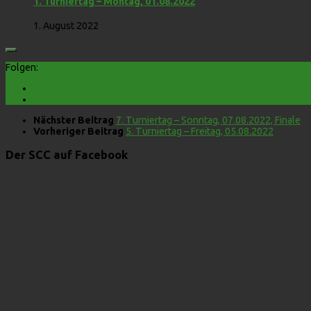
1. Turniertag – Montag, 01.08.2022
1. August 2022
Folgen:
Nächster Beitrag
7. Turniertag – Sonntag, 07.08.2022, Finale
Vorheriger Beitrag
5. Turniertag – Freitag, 05.08.2022
Der SCC auf Facebook