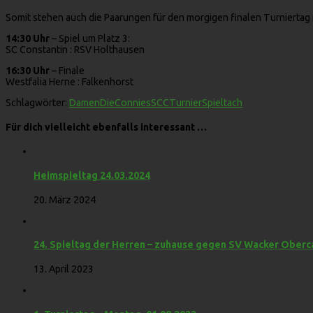
Somit stehen auch die Paarungen für den morgigen finalen Turniertag 
14:30 Uhr
– Spiel um Platz 3:
SC Constantin : RSV Holthausen
16:30 Uhr
– Finale
Westfalia Herne : Falkenhorst
Schlagwörter:
Damen
DieConnies
SCCTurnier
Spieltach
Für dich vielleicht ebenfalls interessant …
Heimspieltag 24.03.2024
20. März 2024
24. Spieltag der Herren – zuhause gegen SV Wacker Oberca
13. April 2023