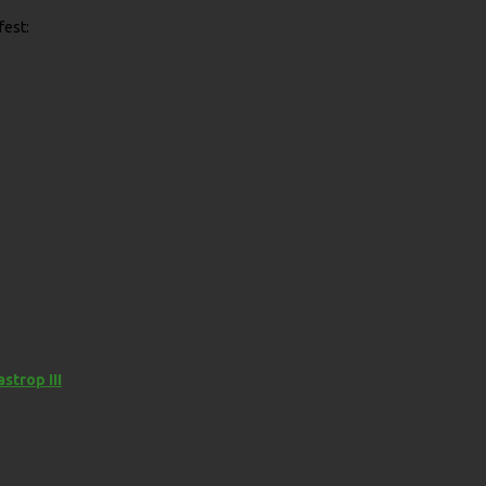
fest:
strop III