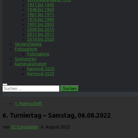
1931 bis 1945
1946 bis 1960
1961 bis 1975
1976 bis 1990
1991 bis 2005
2006 bis 2010
2011 bis 2015
2016 bis 2020
Vereinsfamilie
Fotogalerie
Fotogalerie
Sponsoren
Karnevalstruppe
Karneval 2020
Karneval 2023
Suchen
nach:
1. Mannschaft
6. Turniertag – Samstag, 06.08.2022
von
SC Constantin
·
6. August 2022