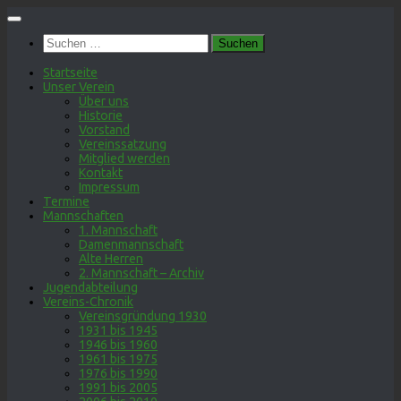
Zum
Inhalt
Suchen
springen
nach:
Startseite
Unser Verein
Über uns
Historie
Vorstand
Vereinssatzung
Mitglied werden
Kontakt
Impressum
Termine
Mannschaften
1. Mannschaft
Damenmannschaft
Alte Herren
2. Mannschaft – Archiv
Jugendabteilung
Vereins-Chronik
Vereinsgründung 1930
1931 bis 1945
1946 bis 1960
1961 bis 1975
1976 bis 1990
1991 bis 2005