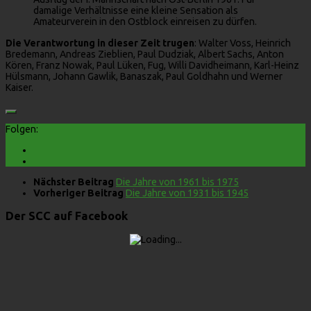
damalige Verhältnisse eine kleine Sensation als
Amateurverein in den Ostblock einreisen zu dürfen.
Die Verantwortung in dieser Zeit trugen
: Walter Voss, Heinrich
Bredemann, Andreas Zieblien, Paul Dudziak, Albert Sachs, Anton
Kören, Franz Nowak, Paul Lüken, Fug, Willi Davidheimann, Karl-Heinz
Hülsmann, Johann Gawlik, Banaszak, Paul Goldhahn und Werner
Kaiser.
Folgen:
Nächster Beitrag
Die Jahre von 1961 bis 1975
Vorheriger Beitrag
Die Jahre von 1931 bis 1945
Der SCC auf Facebook