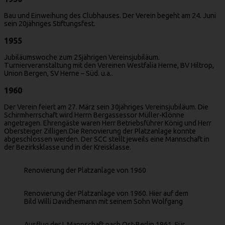
Bau und Einweihung des Clubhauses. Der Verein begeht am 24. Juni
sein 20jähriges Stiftungsfest.
1955
Jubiläumswoche zum 25jährigen Vereinsjubiläum.
Turnierveranstaltung mit den Vereinen Westfalia Herne, BV Hiltrop,
Union Bergen, SV Herne – Süd. u.a..
1960
Der Verein feiert am 27. März sein 30jähriges Vereinsjubiläum. Die
Schirmherrschaft wird Herrn Bergassessor Müller-Klönne
angetragen. Ehrengäste waren Herr Betriebsführer König und Herr
Obersteiger Zilligen.Die Renovierung der Platzanlage konnte
abgeschlossen werden. Der SCC stellt jeweils eine Mannschaft in
der Bezirksklasse und in der Kreisklasse.
Renovierung der Platzanlage von 1960
Renovierung der Platzanlage von 1960. Hier auf dem
Bild Willi Davidheimann mit seinem Sohn Wolfgang
Ausflug der I. Mannschaft nach Ost-Berlin 1961. Für