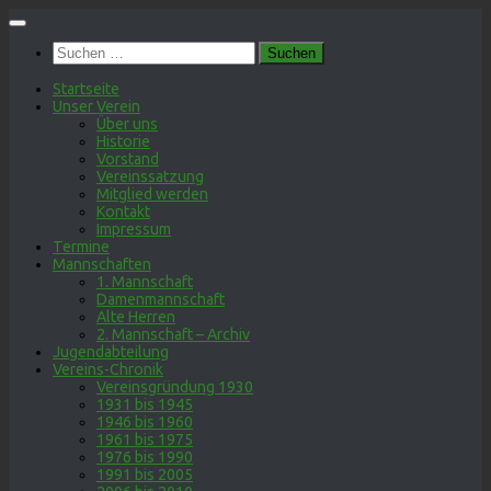
Zum
Inhalt
Suchen
springen
nach:
Startseite
Unser Verein
Über uns
Historie
Vorstand
Vereinssatzung
Mitglied werden
Kontakt
Impressum
Termine
Mannschaften
1. Mannschaft
Damenmannschaft
Alte Herren
2. Mannschaft – Archiv
Jugendabteilung
Vereins-Chronik
Vereinsgründung 1930
1931 bis 1945
1946 bis 1960
1961 bis 1975
1976 bis 1990
1991 bis 2005