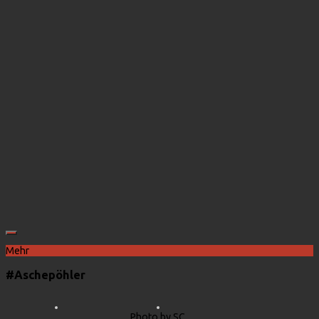
Mehr
#Aschepöhler
Photo by SC