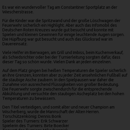
Es war ein wundervoller Tag am Constantiner Sportplatz an der
Wiescherstrasse.
Für die Kinder war die Spritzwand und der große Löschwagen der
Feuerwehr sicherlich ein Highlight. Aber auch das Infomobil des
Deutschen Roten Kreuzes wurde gut besucht und konnte mit
Spielen und kleinen Gewinnen für einige leuchtende Augen sorgen.
Die Hüpfburg war gut besucht und auch das Glücksrad war im
Dauereinsatz.
Viele Helfer im Bierwagen, am Grill und Imbiss, beim Kuchenverkauf,
als Schiedsrichter oder bei der Turnierleitung sorgten dafür, dass
dieser Tag so schön wurde. Vielen Dank an jeden einzelnen.
Auf dem Platz gingen bei heißen Temperaturen die Spieler sicherlich
an ihre Grenzen, konnten aber zu jeder Zeit ansehnlichen Fußball auf
die staubige Asche zaubern. In den Spielpausen war daher die
Zunahme von ausreichend Flüssigkeiten von großer Bedeutung.
Die Feuerwehr sorgte zwischendurch für die entsprechende
Abkühlung und versuchte den staubigen Ascheplatz bei den hohen
Temperaturen zu bewässern.
Den Titel verteidigen, und somit alter und neuer Champion am
Wischerberg, wurde die Mannschaft der Alten Herren.
Torschützenkönig: Dennis Bonk
Spieler des Turniers: Erik Schwarzer
Spielerin des Turniers: Birte Boecker