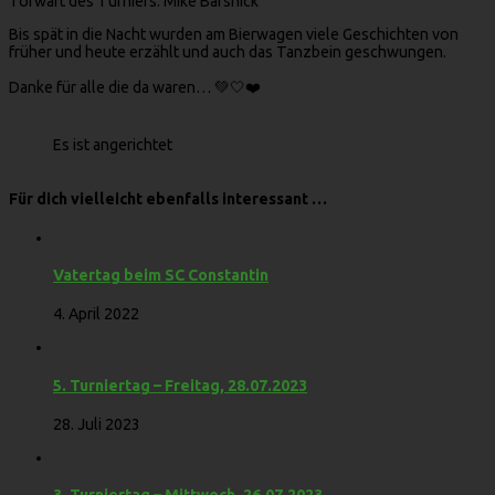
Torwart des Turniers: Mike Barsnick
Bis spät in die Nacht wurden am Bierwagen viele Geschichten von
früher und heute erzählt und auch das Tanzbein geschwungen.
Danke für alle die da waren… 💚🤍❤️
Es ist angerichtet
Für dich vielleicht ebenfalls interessant …
Vatertag beim SC Constantin
4. April 2022
5. Turniertag – Freitag, 28.07.2023
28. Juli 2023