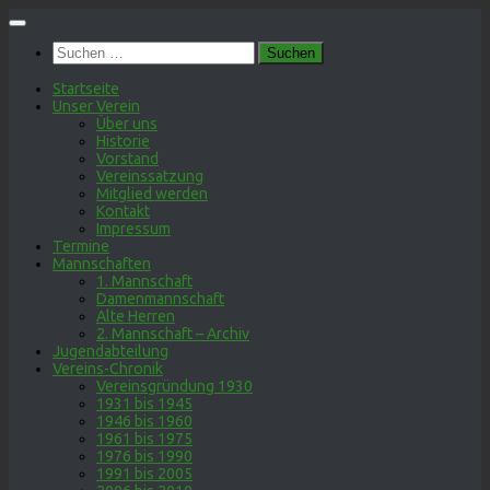
Zum
Inhalt
Suchen
springen
nach:
Startseite
Unser Verein
Über uns
Historie
Vorstand
Vereinssatzung
Mitglied werden
Kontakt
Impressum
Termine
Mannschaften
1. Mannschaft
Damenmannschaft
Alte Herren
2. Mannschaft – Archiv
Jugendabteilung
Vereins-Chronik
Vereinsgründung 1930
1931 bis 1945
1946 bis 1960
1961 bis 1975
1976 bis 1990
1991 bis 2005