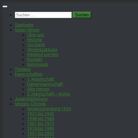
Zum
Inhalt
Suchen
springen
nach:
Startseite
Unser Verein
Über uns
Historie
Vorstand
Vereinssatzung
Mitglied werden
Kontakt
Impressum
Termine
Mannschaften
1. Mannschaft
Damenmannschaft
Alte Herren
2. Mannschaft – Archiv
Jugendabteilung
Vereins-Chronik
Vereinsgründung 1930
1931 bis 1945
1946 bis 1960
1961 bis 1975
1976 bis 1990
1991 bis 2005