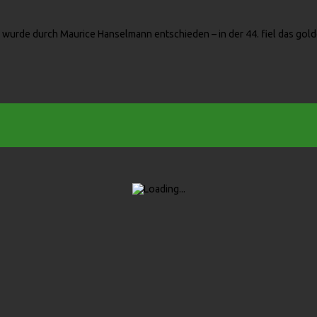
 wurde durch Maurice Hanselmann entschieden – in der 44. fiel das golden