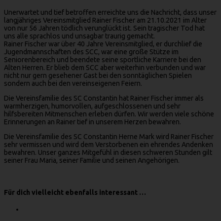
Unerwartet und tief betroffen erreichte uns die Nachricht, dass unser
langjähriges Vereinsmitglied Rainer Fischer am 21.10.2021 im Alter
von nur 56 Jahren tödlich verunglückt ist. Sein tragischer Tod hat
uns alle sprachlos und unsagbar traurig gemacht.
Rainer Fischer war über 40 Jahre Vereinsmitglied, er durchlief die
Jugendmannschaften des SCC, war eine große Stütze im
Seniorenbereich und beendete seine sportliche Karriere bei den
Alten Herren. Er blieb dem SCC aber weiterhin verbunden und war
nicht nur gern gesehener Gast bei den sonntäglichen Spielen
sondern auch bei den vereinseigenen Feiern.
Die Vereinsfamilie des SC Constantin hat Rainer Fischer immer als
warmherzigen, humorvollen, aufgeschlossenen und sehr
hilfsbereiten Mitmenschen erleben dürfen. Wir werden viele schöne
Erinnerungen an Rainer tief in unserem Herzen bewahren.
Die Vereinsfamilie des SC Constantin Herne Mark wird Rainer Fischer
sehr vermissen und wird dem Verstorbenen ein ehrendes Andenken
bewahren. Unser ganzes Mitgefühl in diesen schweren Stunden gilt
seiner Frau Maria, seiner Familie und seinen Angehörigen.
Für dich vielleicht ebenfalls interessant …