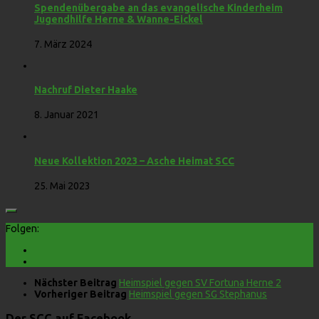
Spendenübergabe an das evangelische Kinderheim
Jugendhilfe Herne & Wanne-Eickel
7. März 2024
Nachruf Dieter Haake
8. Januar 2021
Neue Kollektion 2023 – Asche Heimat SCC
25. Mai 2023
Folgen:
Nächster Beitrag
Heimspiel gegen SV Fortuna Herne 2
Vorheriger Beitrag
Heimspiel gegen SG Stephanus
Der SCC auf Facebook