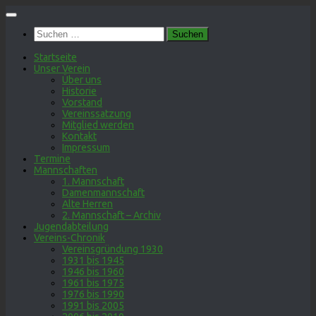
Zum
Inhalt
Suchen
springen
nach:
Startseite
Unser Verein
Über uns
Historie
Vorstand
Vereinssatzung
Mitglied werden
Kontakt
Impressum
Termine
Mannschaften
1. Mannschaft
Damenmannschaft
Alte Herren
2. Mannschaft – Archiv
Jugendabteilung
Vereins-Chronik
Vereinsgründung 1930
1931 bis 1945
1946 bis 1960
1961 bis 1975
1976 bis 1990
1991 bis 2005