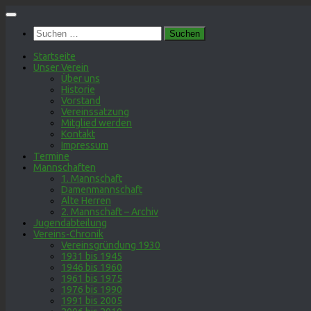
Zum
Inhalt
Suchen
springen
nach:
Startseite
Unser Verein
Über uns
Historie
Vorstand
Vereinssatzung
Mitglied werden
Kontakt
Impressum
Termine
Mannschaften
1. Mannschaft
Damenmannschaft
Alte Herren
2. Mannschaft – Archiv
Jugendabteilung
Vereins-Chronik
Vereinsgründung 1930
1931 bis 1945
1946 bis 1960
1961 bis 1975
1976 bis 1990
1991 bis 2005