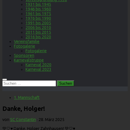
1931 bis 1945
1946 bis 1960
1961 bis 1975
1976 bis 1990
1991 bis 2005
2006 bis 2010
2011 bis 2015
2016 bis 2020
Vereinsfamilie
Fotogalerie
Fotogalerie
Sponsoren
Karnevalstruppe
Karneval 2020
Karneval 2023
Suchen
nach:
1. Mannschaft
Danke, Holger!
von
SC Constantin
·
28. März 2025
💚🤍♥️ Danke, Holger Zahnhausen! 💚🤍♥️