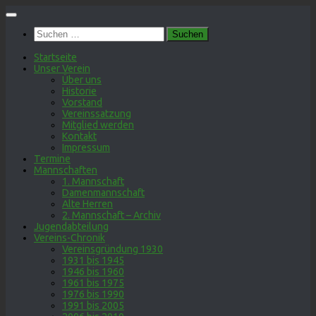
Zum
Inhalt
Suchen
springen
nach:
Startseite
Unser Verein
Über uns
Historie
Vorstand
Vereinssatzung
Mitglied werden
Kontakt
Impressum
Termine
Mannschaften
1. Mannschaft
Damenmannschaft
Alte Herren
2. Mannschaft – Archiv
Jugendabteilung
Vereins-Chronik
Vereinsgründung 1930
1931 bis 1945
1946 bis 1960
1961 bis 1975
1976 bis 1990
1991 bis 2005