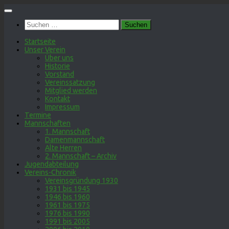
Zum
Inhalt
Suchen
springen
nach:
Startseite
Unser Verein
Über uns
Historie
Vorstand
Vereinssatzung
Mitglied werden
Kontakt
Impressum
Termine
Mannschaften
1. Mannschaft
Damenmannschaft
Alte Herren
2. Mannschaft – Archiv
Jugendabteilung
Vereins-Chronik
Vereinsgründung 1930
1931 bis 1945
1946 bis 1960
1961 bis 1975
1976 bis 1990
1991 bis 2005