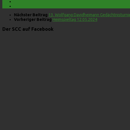
Nächster Beitrag
13. Wolfgang Davidheimann Gedächtnisturni
Vorheriger Beitrag
Heimspieltag 12.05.2024
Der SCC auf Facebook