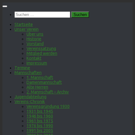
Zum
Inhalt
Suchen
springen
nach:
Startseite
Unser Verein
Über uns
Historie
Vorstand
Vereinssatzung
Mitglied werden
Kontakt
Impressum
Termine
Mannschaften
1. Mannschaft
Damenmannschaft
Alte Herren
2. Mannschaft – Archiv
Jugendabteilung
Vereins-Chronik
Vereinsgründung 1930
1931 bis 1945
1946 bis 1960
1961 bis 1975
1976 bis 1990
1991 bis 2005