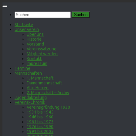
Zum
Inhalt
Suchen
springen
nach:
Startseite
Unser Verein
Über uns
Historie
Vorstand
Vereinssatzung
Mitglied werden
Kontakt
Impressum
Termine
Mannschaften
1. Mannschaft
Damenmannschaft
Alte Herren
2. Mannschaft – Archiv
Jugendabteilung
Vereins-Chronik
Vereinsgründung 1930
1931 bis 1945
1946 bis 1960
1961 bis 1975
1976 bis 1990
1991 bis 2005