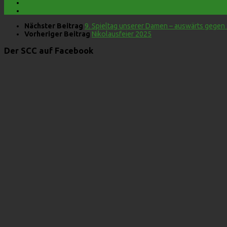
Nächster Beitrag
9. Spieltag unserer Damen – auswärts gegen
Vorheriger Beitrag
Nikolausfeier 2025
Der SCC auf Facebook