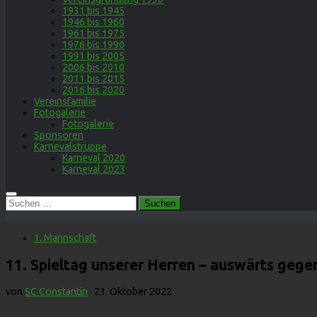
1931 bis 1945
1946 bis 1960
1961 bis 1975
1976 bis 1990
1991 bis 2005
2006 bis 2010
2011 bis 2015
2016 bis 2020
Vereinsfamilie
Fotogalerie
Fotogalerie
Sponsoren
Karnevalstruppe
Karneval 2020
Karneval 2023
Suchen
nach:
1. Mannschaft
11. Spieltag unserer Herren – auswärts geg
von
SC Constantin
·
23. Oktober 2022