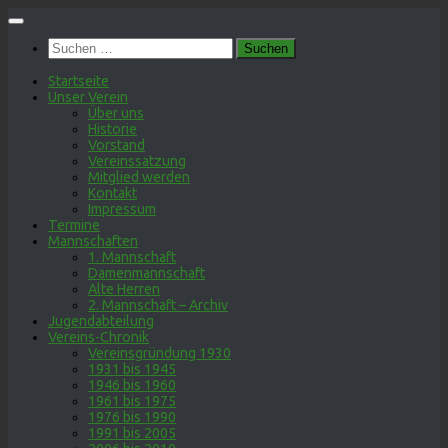
Zum
Inhalt
Suchen
springen
nach:
Startseite
Unser Verein
Über uns
Historie
Vorstand
Vereinssatzung
Mitglied werden
Kontakt
Impressum
Termine
Mannschaften
1. Mannschaft
Damenmannschaft
Alte Herren
2. Mannschaft – Archiv
Jugendabteilung
Vereins-Chronik
Vereinsgründung 1930
1931 bis 1945
1946 bis 1960
1961 bis 1975
1976 bis 1990
1991 bis 2005