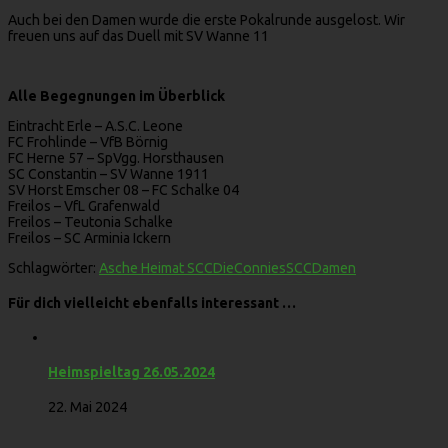
Auch bei den Damen wurde die erste Pokalrunde ausgelost. Wir
freuen uns auf das Duell mit SV Wanne 11
Alle Begegnungen im Überblick
Eintracht Erle – A.S.C. Leone
FC Frohlinde – VfB Börnig
FC Herne 57 – SpVgg. Horsthausen
SC Constantin – SV Wanne 1911
SV Horst Emscher 08 – FC Schalke 04
Freilos – VfL Grafenwald
Freilos – Teutonia Schalke
Freilos – SC Arminia Ickern
Schlagwörter:
Asche Heimat SCC
DieConnies
SCCDamen
Für dich vielleicht ebenfalls interessant …
Heimspieltag 26.05.2024
22. Mai 2024