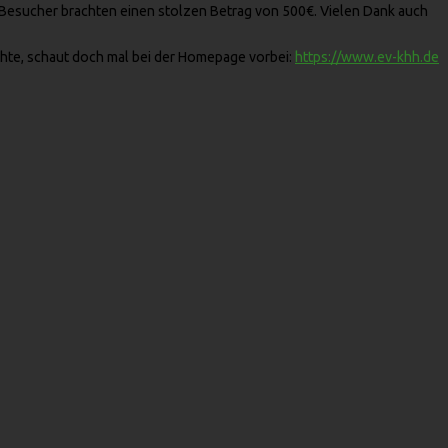
 Besucher brachten einen stolzen Betrag von 500€. Vielen Dank auch
chte, schaut doch mal bei der Homepage vorbei:
https://www.ev-khh.de