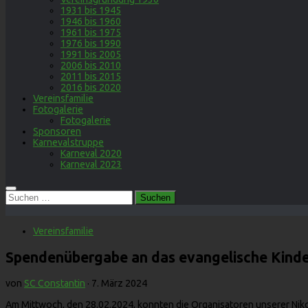
1931 bis 1945
1946 bis 1960
1961 bis 1975
1976 bis 1990
1991 bis 2005
2006 bis 2010
2011 bis 2015
2016 bis 2020
Vereinsfamilie
Fotogalerie
Fotogalerie
Sponsoren
Karnevalstruppe
Karneval 2020
Karneval 2023
Suchen
nach:
Vereinsfamilie
Spendenübergabe an das evangelische Kinde
von
SC Constantin
·
7. März 2024
Am Mittwoch, den 28.02.2024, konnten die Organisatoren unserer Nikol