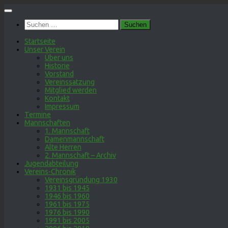
Zum
Inhalt
Suchen
springen
nach:
Startseite
Unser Verein
Über uns
Historie
Vorstand
Vereinssatzung
Mitglied werden
Kontakt
Impressum
Termine
Mannschaften
1. Mannschaft
Damenmannschaft
Alte Herren
2. Mannschaft – Archiv
Jugendabteilung
Vereins-Chronik
Vereinsgründung 1930
1931 bis 1945
1946 bis 1960
1961 bis 1975
1976 bis 1990
1991 bis 2005