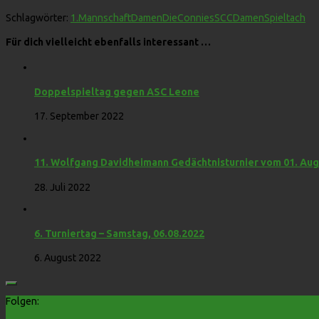
Schlagwörter:
1.Mannschaft
Damen
DieConnies
SCCDamen
Spieltach
Für dich vielleicht ebenfalls interessant …
Doppelspieltag gegen ASC Leone
17. September 2022
11. Wolfgang Davidheimann Gedächtnisturnier vom 01. Augu
28. Juli 2022
6. Turniertag – Samstag, 06.08.2022
6. August 2022
Folgen: