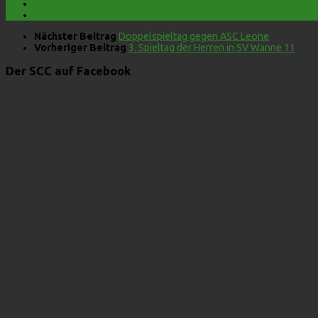
Nächster Beitrag
Doppelspieltag gegen ASC Leone
Vorheriger Beitrag
3. Spieltag der Herren in SV Wanne 11
Der SCC auf Facebook