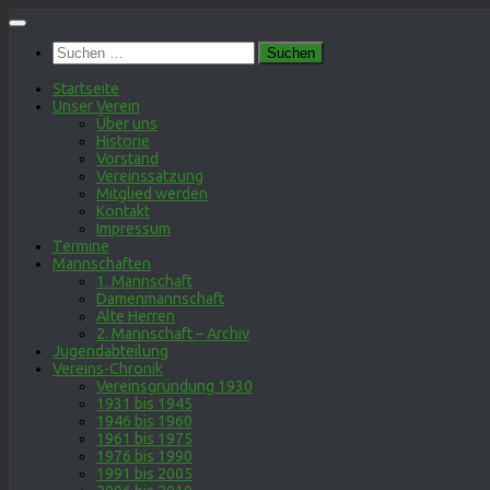
Zum
Inhalt
Suchen
springen
nach:
Startseite
Unser Verein
Über uns
Historie
Vorstand
Vereinssatzung
Mitglied werden
Kontakt
Impressum
Termine
Mannschaften
1. Mannschaft
Damenmannschaft
Alte Herren
2. Mannschaft – Archiv
Jugendabteilung
Vereins-Chronik
Vereinsgründung 1930
1931 bis 1945
1946 bis 1960
1961 bis 1975
1976 bis 1990
1991 bis 2005