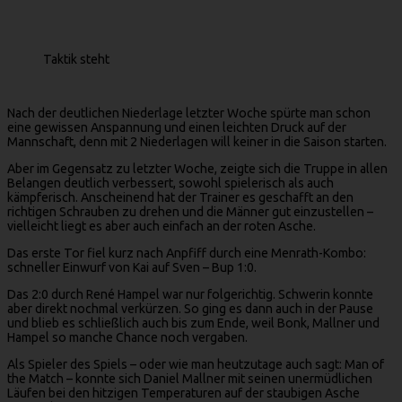
Taktik steht
Nach der deutlichen Niederlage letzter Woche spürte man schon
eine gewissen Anspannung und einen leichten Druck auf der
Mannschaft, denn mit 2 Niederlagen will keiner in die Saison starten.
Aber im Gegensatz zu letzter Woche, zeigte sich die Truppe in allen
Belangen deutlich verbessert, sowohl spielerisch als auch
kämpferisch. Anscheinend hat der Trainer es geschafft an den
richtigen Schrauben zu drehen und die Männer gut einzustellen –
vielleicht liegt es aber auch einfach an der roten Asche.
Das erste Tor fiel kurz nach Anpfiff durch eine Menrath-Kombo:
schneller Einwurf von Kai auf Sven – Bup 1:0.
Das 2:0 durch René Hampel war nur folgerichtig. Schwerin konnte
aber direkt nochmal verkürzen. So ging es dann auch in der Pause
und blieb es schließlich auch bis zum Ende, weil Bonk, Mallner und
Hampel so manche Chance noch vergaben.
Als Spieler des Spiels – oder wie man heutzutage auch sagt: Man of
the Match – konnte sich Daniel Mallner mit seinen unermüdlichen
Läufen bei den hitzigen Temperaturen auf der staubigen Asche