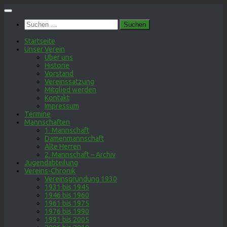
Zum
Inhalt
Suchen
springen
nach:
Startseite
Unser Verein
Über uns
Historie
Vorstand
Vereinssatzung
Mitglied werden
Kontakt
Impressum
Termine
Mannschaften
1. Mannschaft
Damenmannschaft
Alte Herren
2. Mannschaft – Archiv
Jugendabteilung
Vereins-Chronik
Vereinsgründung 1930
1931 bis 1945
1946 bis 1960
1961 bis 1975
1976 bis 1990
1991 bis 2005