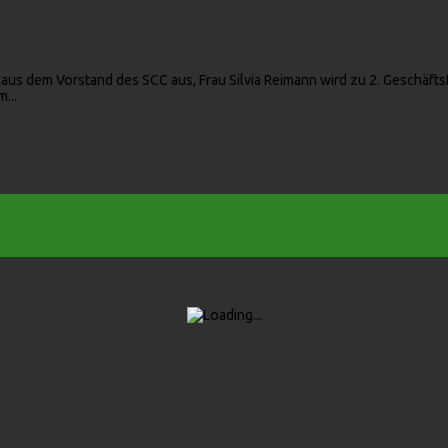
s dem Vorstand des SCC aus, Frau Silvia Reimann wird zu 2. Geschäfts
...