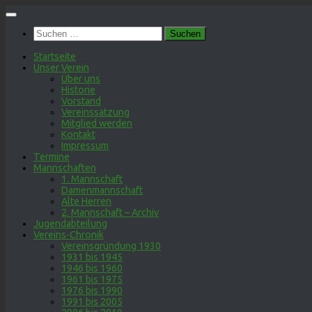
Zum
Inhalt
Suchen
springen
nach:
Startseite
Unser Verein
Über uns
Historie
Vorstand
Vereinssatzung
Mitglied werden
Kontakt
Impressum
Termine
Mannschaften
1. Mannschaft
Damenmannschaft
Alte Herren
2. Mannschaft – Archiv
Jugendabteilung
Vereins-Chronik
Vereinsgründung 1930
1931 bis 1945
1946 bis 1960
1961 bis 1975
1976 bis 1990
1991 bis 2005