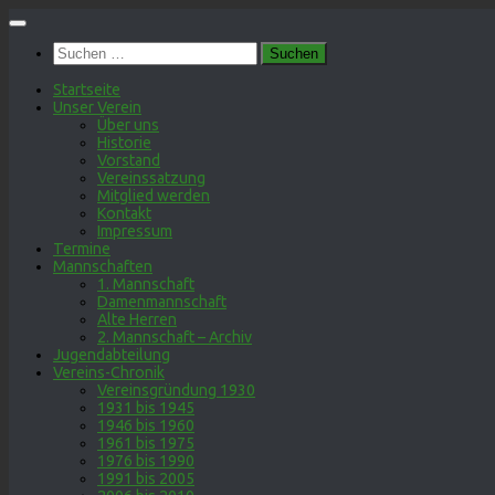
Zum
Inhalt
Suchen
springen
nach:
Startseite
Unser Verein
Über uns
Historie
Vorstand
Vereinssatzung
Mitglied werden
Kontakt
Impressum
Termine
Mannschaften
1. Mannschaft
Damenmannschaft
Alte Herren
2. Mannschaft – Archiv
Jugendabteilung
Vereins-Chronik
Vereinsgründung 1930
1931 bis 1945
1946 bis 1960
1961 bis 1975
1976 bis 1990
1991 bis 2005