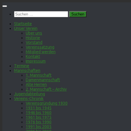
Zum
Inhalt
Suchen
springen
nach:
Startseite
Unser Verein
Über uns
Historie
Vorstand
Vereinssatzung
Mitglied werden
Kontakt
Impressum
Termine
Mannschaften
1. Mannschaft
Damenmannschaft
Alte Herren
2. Mannschaft – Archiv
Jugendabteilung
Vereins-Chronik
Vereinsgründung 1930
1931 bis 1945
1946 bis 1960
1961 bis 1975
1976 bis 1990
1991 bis 2005